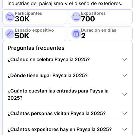
industrias del paisajismo y el diseño de exteriores.
Participantes
Expositores
30K
700
Espacio expositivo
Duración en días
50K
2
Preguntas frecuentes
¿Cuándo se celebra Paysalia 2025?
Paysalia 2025 tendrá lugar entre 02/12/25 y
¿Dónde tiene lugar Paysalia 2025?
04/12/25.
Paysalia 2025 tendrá lugar en EUREXPO - Centro de
¿Cuánto cuestan las entradas para Paysalia
Convenciones y Exposiciones de Lyon, Francia.
2025?
Las entradas para Paysalia 2025 cuestan 50,00 €
¿Cuántas personas visitan Paysalia 2025?
por visitante.
Alrededor de 30.000 personas asisten a la Paysalia
¿Cuántos expositores hay en Paysalia 2025?
2025.