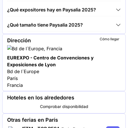
Alrededor de 700 expositores exponen en Paysalia
¿Qué expositores hay en Paysalia 2025?
2025.
Husqvarna, John Deere y STIHL se encuentran entre
¿Qué tamaño tiene Paysalia 2025?
las empresas que exponen en Paysalia 2025.
Paysalia 2025 cubre una superficie de exposición
Cómo llegar
Dirección
de 50.000 metros cuadrados.
EUREXPO - Centro de Convenciones y
Exposiciones de Lyon
Bd de l´Europe
París
Francia
Hoteles en los alrededores
Comprobar disponibilidad
Otras ferias en París