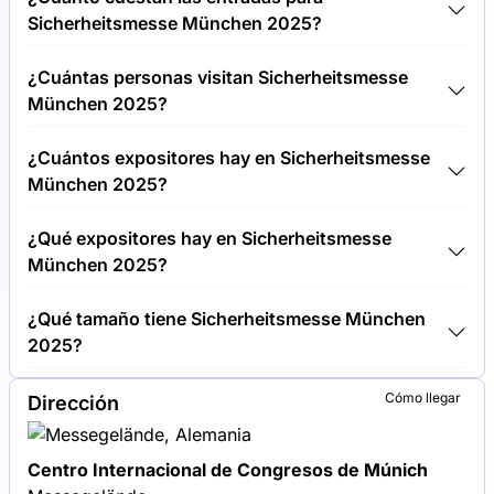
Centro Internacional de Congresos de Múnich,
Sicherheitsmesse München 2025?
Alemania.
Las entradas para Sicherheitsmesse München 2025
¿Cuántas personas visitan Sicherheitsmesse
cuestan 50,00 € por visitante.
München 2025?
Alrededor de 15.000 personas asisten a la
¿Cuántos expositores hay en Sicherheitsmesse
Sicherheitsmesse München 2025.
München 2025?
Alrededor de 300 expositores exponen en
¿Qué expositores hay en Sicherheitsmesse
Sicherheitsmesse München 2025.
München 2025?
Bosch Security Systems, Siemens y Honeywell se
¿Qué tamaño tiene Sicherheitsmesse München
encuentran entre las empresas que exponen en
2025?
Sicherheitsmesse München 2025.
Sicherheitsmesse München 2025 cubre una
Cómo llegar
Dirección
superficie de exposición de 20.000 metros
cuadrados.
Centro Internacional de Congresos de Múnich