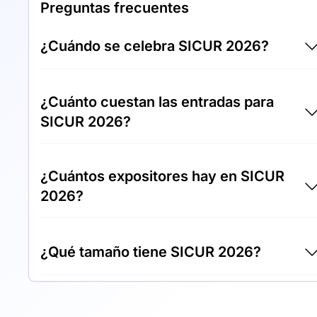
Preguntas frecuentes
¿Cuándo se celebra SICUR 2026?
SICUR 2026 tendrá lugar entre 24/02/26 y
¿Cuánto cuestan las entradas para
27/02/26.
SICUR 2026?
Las entradas para SICUR 2026 cuestan
¿Cuántos expositores hay en SICUR
50,00 € por visitante.
2026?
Alrededor de 650 expositores exponen en
¿Qué tamaño tiene SICUR 2026?
SICUR 2026.
SICUR 2026 cubre una superficie de
exposición de 37.000 metros cuadrados.