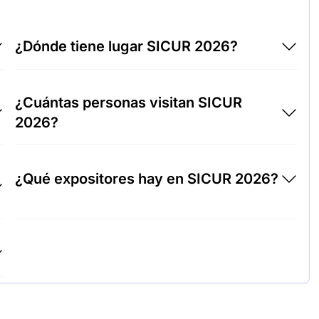
¿Dónde tiene lugar SICUR 2026?
SICUR 2026 tendrá lugar en Ifema Feria de
¿Cuántas personas visitan SICUR
Madrid, España.
2026?
Alrededor de 42.000 personas asisten a la
¿Qué expositores hay en SICUR 2026?
SICUR 2026.
Honeywell, Bosch Security Systems y Axis
Communications se encuentran entre las
empresas que exponen en SICUR 2026.