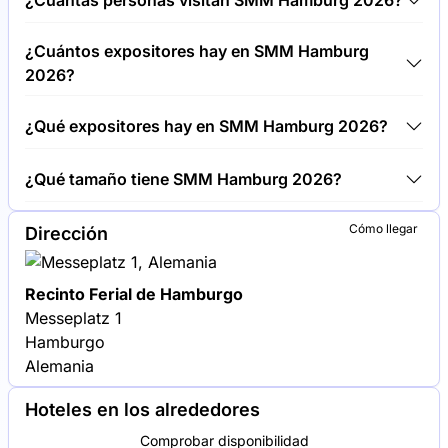
¿Cuántas personas visitan SMM Hamburg 2026?
50,00 € por visitante.
Alrededor de 50.000 personas asisten a la SMM
¿Cuántos expositores hay en SMM Hamburg
Hamburg 2026.
2026?
Alrededor de 2.200 expositores exponen en SMM
¿Qué expositores hay en SMM Hamburg 2026?
Hamburg 2026.
Siemens, MAN Energy Solutions y ABB Marine se
¿Qué tamaño tiene SMM Hamburg 2026?
encuentran entre las empresas que exponen en
SMM Hamburg 2026.
SMM Hamburg 2026 cubre una superficie de
Cómo llegar
Dirección
exposición de 90.000 metros cuadrados.
Recinto Ferial de Hamburgo
Messeplatz 1
Hamburgo
Alemania
Hoteles en los alrededores
Comprobar disponibilidad