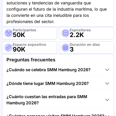
soluciones y tendencias de vanguardia que
configuran el futuro de la industria marítima, lo que
la convierte en una cita ineludible para los
profesionales del sector.
Participantes
Expositores
50K
2.2K
Espacio expositivo
Duración en días
90K
3
Preguntas frecuentes
¿Cuándo se celebra SMM Hamburg 2026?
SMM Hamburg 2026 tendrá lugar entre 01/09/26 y
¿Dónde tiene lugar SMM Hamburg 2026?
04/09/26.
SMM Hamburg 2026 tendrá lugar en Recinto Ferial
¿Cuánto cuestan las entradas para SMM
de Hamburgo, Alemania.
Hamburg 2026?
Las entradas para SMM Hamburg 2026 cuestan